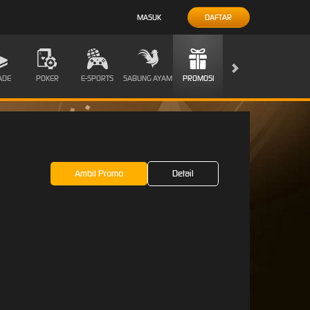
MASUK
DAFTAR
ADE
POKER
E-SPORTS
SABUNG AYAM
PROMOSI
Ambil Promo
Detail