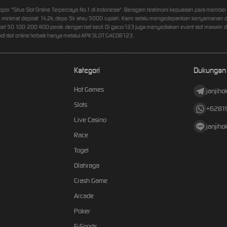
por "Situs Slot Online Terpercaya No.1 di Indonesia". Beragam testimoni kepuasan para membe
n minimal deposit 1k,2k, depo 5k atau 5000 rupiah. Kami selalu mengedepankan kenyamana
t bet 50 100 200 400 perak dengan bet kecil. Di gacor123 juga menyediakan event slot maxwin da
udi slot online terbaik hanya melalui APK SLOT GACOR123.
Kategori
Dukungan
Hot Games
janjihok
Slots
+6281
Live Casino
janjihok
Race
Togel
Olahraga
Crash Game
Arcade
Poker
E-Sports