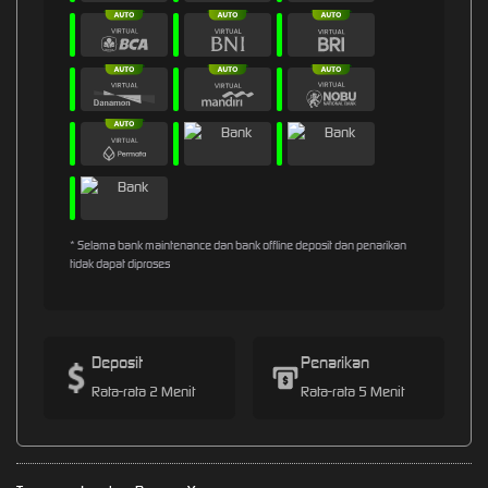
* Selama bank maintenance dan bank offline deposit dan penarikan
tidak dapat diproses
Deposit
Penarikan
Rata-rata 2 Menit
Rata-rata 5 Menit