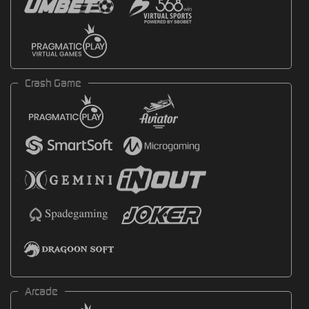
Crash Game
Arcade