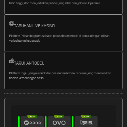
lebih tinggi, dan menyediakan pilihan yang lebih banyak untuk pemain.
TARUHAN LIVE KASINO
Platform Pilihan bagi perusahaan-perusahaan terbaik di dunia, dengan pilihan
variasi game terbanyak
TARUHAN TOGEL
Platform togel yang menarik dari perusahan terbaik di dunia yang menawarkan
hadiah kemenangan besar