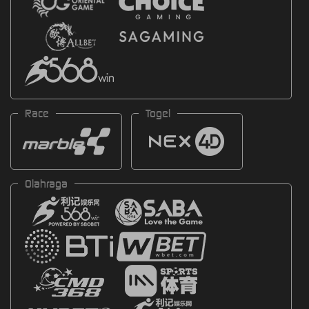
Race
Togel
Olahraga